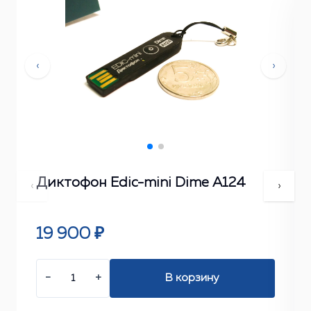
‹
›
Диктофон Edic-mini Dime А124
‹
›
19 900 ₽
−
+
В корзину