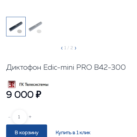
‹
›
1
/ 2
Диктофон Edic-mini PRO В42-300
9 000 ₽
-
+
В корзину
Купить в 1 клик