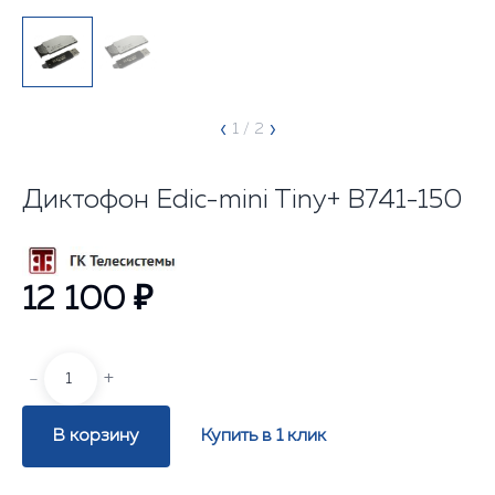
‹
›
1
/ 2
Диктофон Edic-mini Tiny+ В741-150
12 100 ₽
-
+
В корзину
Купить в 1 клик