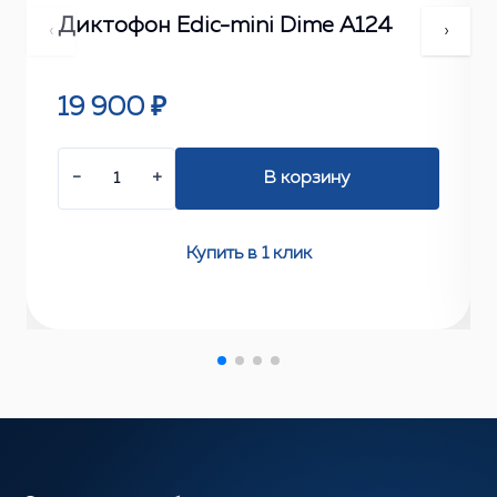
Диктофон Edic-mini Dime А124
‹
›
19 900 ₽
−
+
В корзину
Купить в 1 клик