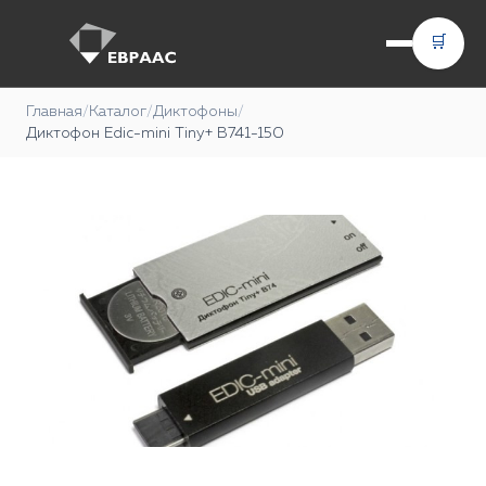
🛒
Главная
/
Каталог
/
Диктофоны
/
Диктофон Edic-mini Tiny+ В741-150