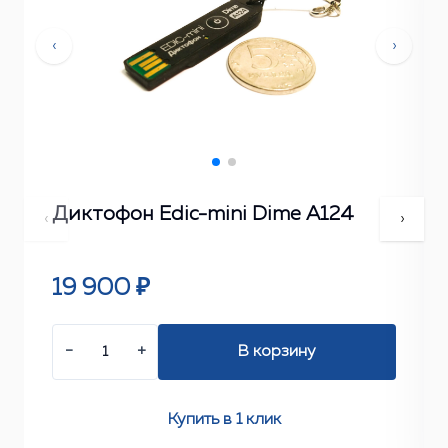
‹
›
Диктофон Edic-mini Dime А124
‹
›
19 900 ₽
−
+
В корзину
Купить в 1 клик