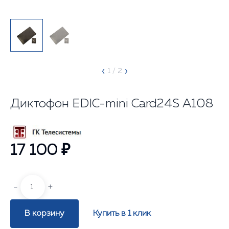
‹
›
1
/ 2
Диктофон EDIC-mini Card24S А108
17 100 ₽
-
+
В корзину
Купить в 1 клик