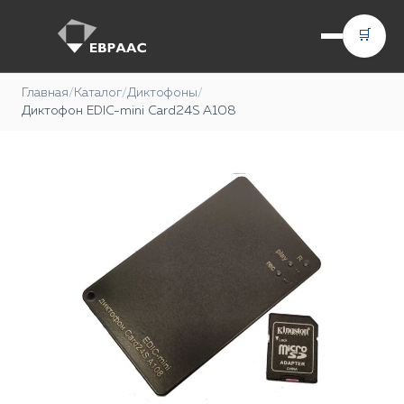
🛒
Главная
/
Каталог
/
Диктофоны
/
Диктофон EDIC-mini Card24S А108