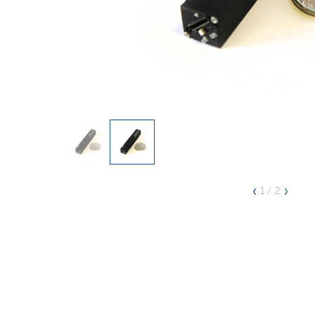
‹
›
1
/ 2