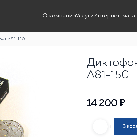
О компании
Услуги
Интернет-мага
iny+ A81-150
Диктофон
A81-150
14 200 ₽
-
+
В кор