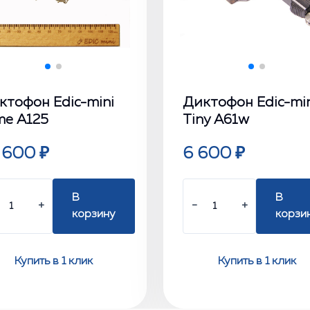
ктофон Edic-mini
Диктофон Edic-mi
me А125
Tiny А61w
 600 ₽
6 600 ₽
В
В
+
−
+
корзину
корзи
Купить в 1 клик
Купить в 1 клик