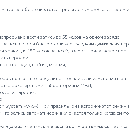
 компьютер обеспечиваются прилагаемым USB-адаптером 
непрерывно вести запись до 55 часов на одном заряде;
: запись легко и быстро включается одним движковым пе
н хранит до 150 часов записей, а через прилагаемое про
ить паролем;
щью светодиодной индикации;
еров позволят определить, вносились ли изменения в запи
ботка с экспертными лабораториями МВД;
ктофона паролем;
о;
tion System, «VAS»). При правильной настройке этот режи
, что запись автоматически включается только когда дик
ежедневную запись в заданный интервал времени, так и н