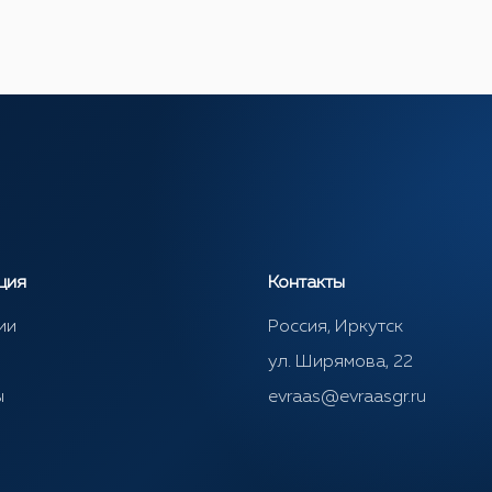
ция
Контакты
ии
Россия, Иркутск
ул. Ширямова, 22
ы
evraas@evraasgr.ru