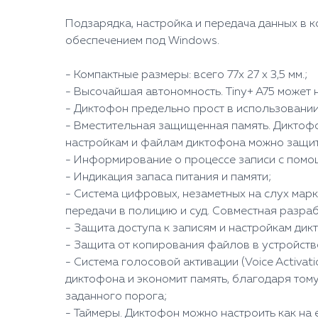
Подзарядка, настройка и передача данных в
обеспечением под Windows.
- Компактные размеры: всего 77x 27 x 3,5 мм.;
- Высочайшая автономность. Tiny+ A75 может 
- Диктофон предельно прост в использовании
- Вместительная защищенная память. Диктофо
настройкам и файлам диктофона можно защит
- Информирование о процессе записи с помо
- Индикация запаса питания и памяти;
- Система цифровых, незаметных на слух марк
передачи в полицию и суд. Совместная разра
- Защита доступа к записям и настройкам ди
- Защита от копирования файлов в устройств
- Система голосовой активации (Voice Activa
диктофона и экономит память, благодаря тому
заданного порога;
- Таймеры. Диктофон можно настроить как на 