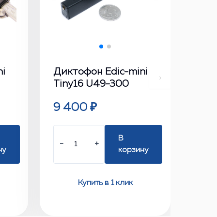
ni
Диктофон Edic-mini
›
Tiny16 U49-300
9 400 ₽
В
−
+
ну
корзину
Купить в 1 клик