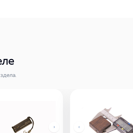
еле
здела.
›
‹