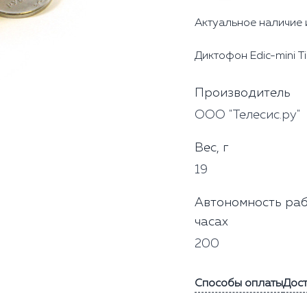
Актуальное наличие 
Диктофон Edic-mini T
Производитель
ООО "Телесис.ру"
Вес, г
19
Автономность раб
часах
200
Способы оплаты
Дос