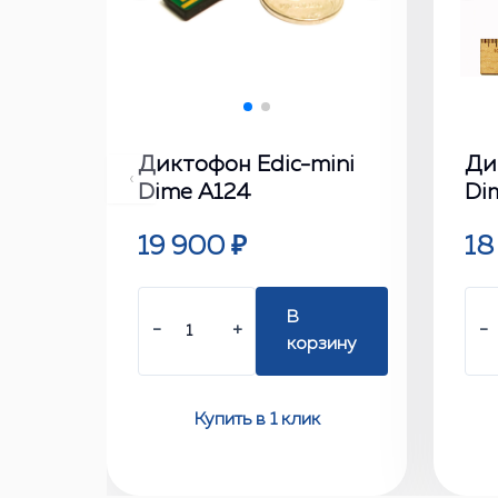
Диктофон Edic-mini
Ди
‹
Dime А124
Di
19 900 ₽
18
В
−
+
−
корзину
Купить в 1 клик