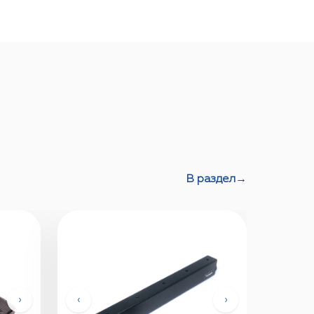
В раздел
→
›
‹
›