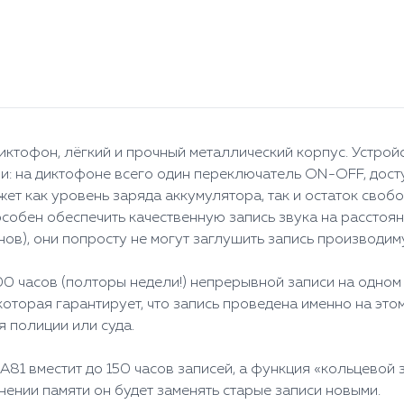
иктофон, лёгкий и прочный металлический корпус. Устрой
лении: на диктофоне всего один переключатель ON-OFF, до
ет как уровень заряда аккумулятора, так и остаток своб
обен обеспечить качественную запись звука на расстояни
ов), они попросту не могут заглушить запись производим
00 часов (полторы недели!) непрерывной записи на одном
торая гарантирует, что запись проведена именно на этом
я полиции или суда.
 A81 вместит до 150 часов записей, а функция «кольцевой
ении памяти он будет заменять старые записи новыми.