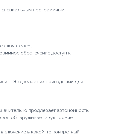
и специальным программным
реключателем;
граммное обеспечение доступ к
си. - Это делает их пригодными для
м значительно продлевает автономность
тофон обнаруживает звук громче
а включение в какой-то конкретный