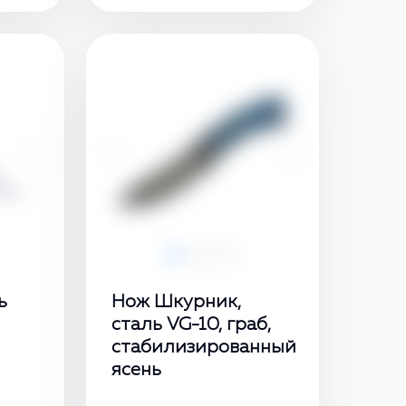
›
‹
›
ь
Нож Шкурник,
сталь VG-10, граб,
стабилизированный
ясень