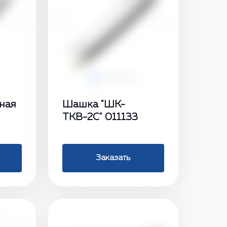
›
‹
›
ная
Шашка "ШК-
ТКВ-2С" 011133
Заказать