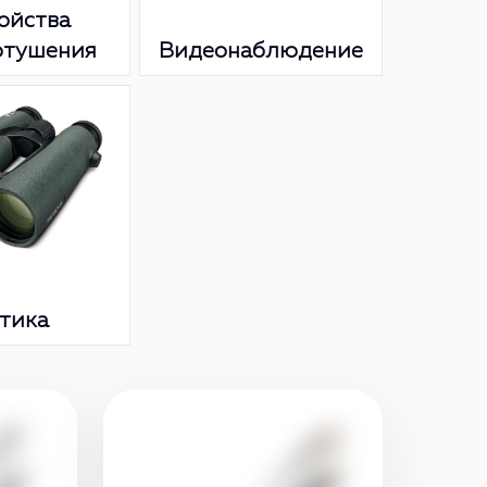
ойства
отушения
Видеонаблюдение
тика