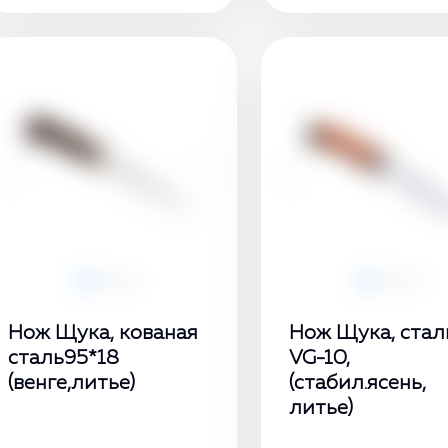
‹
›
‹
Нож Щука, кованая
Нож Щука, стал
сталь95*18
VG-10,
(венге,литье)
(стабил.ясень,
литье)