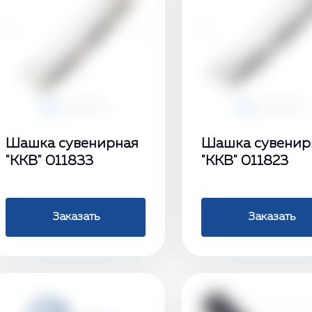
‹
›
‹
Шашка сувенирная
Шашка сувенир
"ККВ" 011833
"ККВ" 011823
Заказать
Заказать