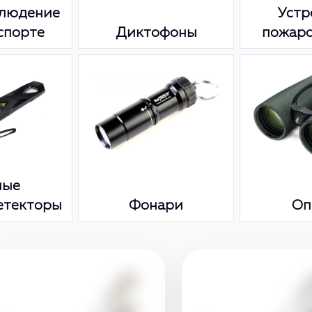
людение
Устр
спорте
Диктофоны
пожар
ные
етекторы
Фонари
Оп