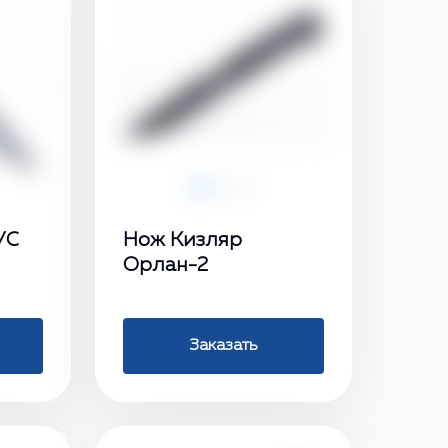
›
‹
›
УС
Нож Кизляр
Орлан-2
Заказать