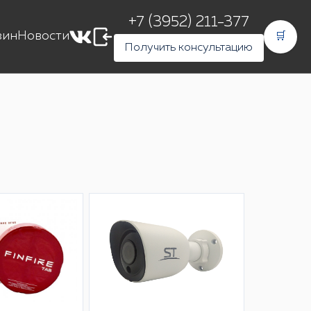
+7 (3952) 211-377
зин
Новости
🛒
Получить консультацию