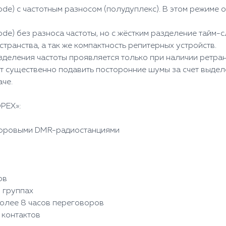
ode) с частотным разносом (полудуплекс). В этом режиме
de) без разноса частоты, но с жёстким разделение тайм-с
транства, а так же компактность репитерных устройств.
деления частоты проявляется только при наличии ретра
 существенно подавить посторонние шумы за счет выделе
че.
РЕХ»:
ифровыми DMR-радиостанциями
O
ов
 группах
более 8 часов переговоров
 контактов