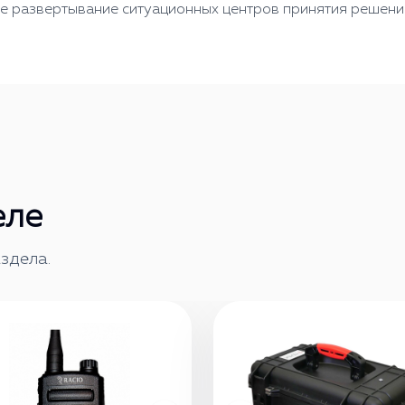
е развертывание ситуационных центров принятия решений
еле
здела.