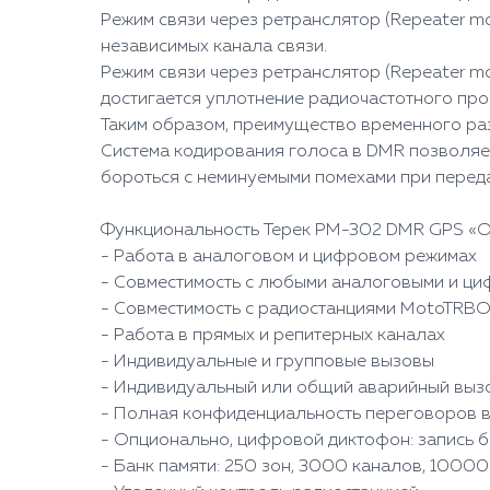
Режим связи через ретранслятор (Repeater m
независимых канала связи.
Режим связи через ретранслятор (Repeater mo
достигается уплотнение радиочастотного прос
Таким образом, преимущество временного раз
Система кодирования голоса в DMR позволяет
бороться с неминуемыми помехами при переда
Функциональность Терек РМ-302 DMR GPS «О
- Работа в аналоговом и цифровом режимах
- Совместимость с любыми аналоговыми и ц
- Совместимость с радиостанциями MotoTRB
- Работа в прямых и репитерных каналах
- Индивидуальные и групповые вызовы
- Индивидуальный или общий аварийный выз
- Полная конфиденциальность переговоров в
- Опционально, цифровой диктофон: запись 
- Банк памяти: 250 зон, 3000 каналов, 10000