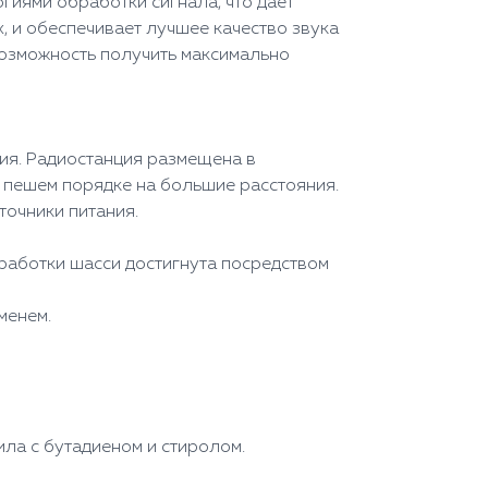
иями обработки сигнала, что дает
 и обеспечивает лучшее качество звука
озможность получить максимально
ния. Радиостанция размещена в
в пешем порядке на большие расстояния.
очники питания.
работки шасси достигнута посредством
менем.
ла с бутадиеном и стиролом.