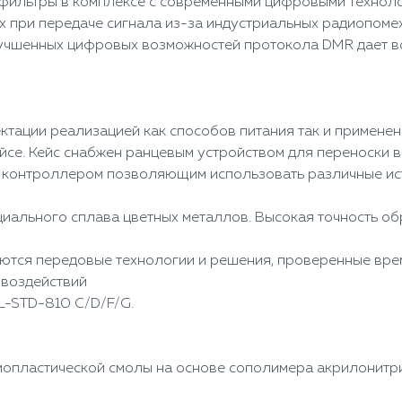
фильтры в комплексе с современными цифровыми технолог
при передаче сигнала из-за индустриальных радиопомех,
лучшенных цифровых возможностей протокола DMR дает в
ктации реализацией как способов питания так и примене
йсе. Кейс снабжен ранцевым устройством для переноски 
 контроллером позволяющим использовать различные ист
иального сплава цветных металлов. Высокая точность об
аются передовые технологии и решения, проверенные вре
 воздействий
L-STD-810 C/D/F/G.
мопластической смолы на основе сополимера акрилонитри