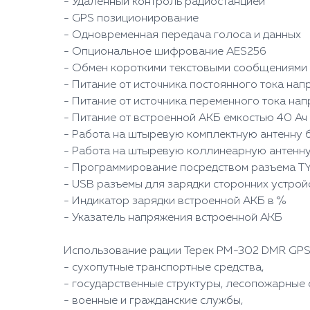
- Удаленный контроль радиостанцией
- GPS позиционирование
- Одновременная передача голоса и данных
- Опциональное шифрование AES256
- Обмен короткими текстовыми сообщениями
- Питание от источника постоянного тока нап
- Питание от источника переменного тока нап
- Питание от встроенной АКБ емкостью 40 Ач
- Работа на штыревую комплектную антенну 
- Работа на штыревую коллинеарную антенну 
- Программирование посредством разъема TY
- USB разъемы для зарядки сторонних устройс
- Индикатор зарядки встроенной АКБ в %
- Указатель напряжения встроенной АКБ
Использование рации Терек РМ-302 DMR GP
- сухопутные транспортные средства,
- государственные структуры, лесопожарные 
- военные и гражданские службы,