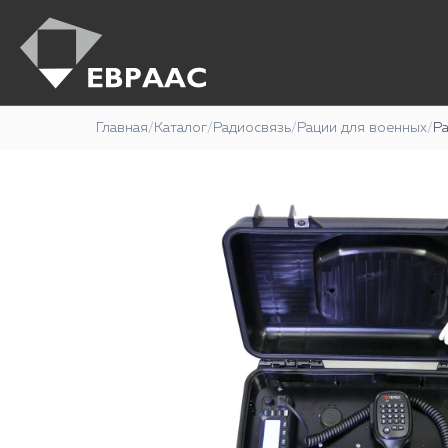
Главная
/
Каталог
/
Радиосвязь
/
Рации для военных
/
Р