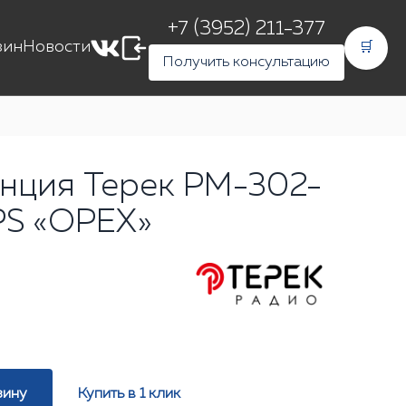
+7 (3952) 211-377
зин
Новости
🛒
Получить консультацию
нция Терек РМ-302-
PS «ОРЕХ»
зину
Купить в 1 клик