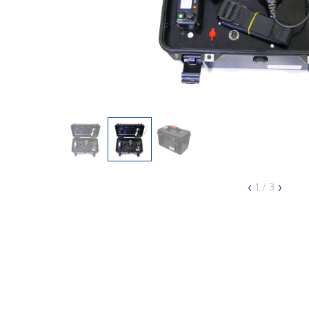
‹
›
1
/ 3