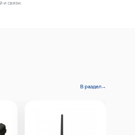
 и связи.
В раздел
→