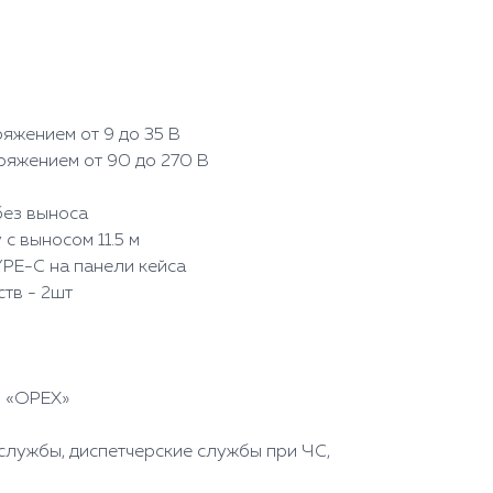
ряжением от 9 до 35 В
ряжением от 90 до 270 В
без выноса
с выносом 11.5 м
PE-C на панели кейса
тв - 2шт
S «ОРЕХ»
службы, диспетчерские службы при ЧС,