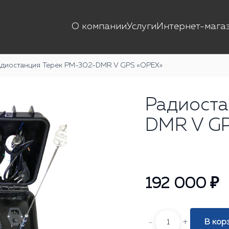
О компании
Услуги
Интернет-мага
адиостанция Терек РМ-302-DMR V GPS «ОРЕХ»
Радиоста
DMR V G
192 000 ₽
-
+
В кор