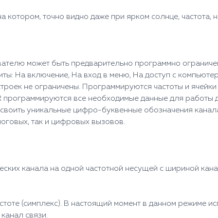
а котором, точно видно даже при ярком солнце, частота, 
ателю может быть предварительно программно ограничен 
ты: На включение, На вход в меню, На доступ с компьюте
роек не ограничены. Программируются частоты и ячейки п
R программируются все необходимые данные для работы да
исвоить уникальные цифро-буквенные обозначения канала
логовых, так и цифровых вызовов.
ких канала на одной частотной несущей с шириной канала
стоте (симплекс). В настоящий момент в данном режиме ис
канал связи.