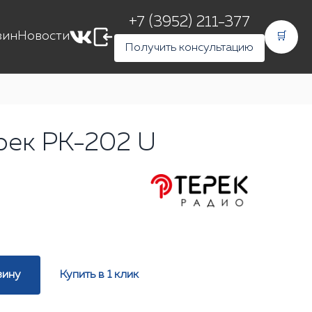
+7 (3952) 211-377
зин
Новости
🛒
Получить консультацию
рек РК-202 U
зину
Купить в 1 клик