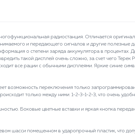
ногофункциональная радиостанция. Отличается оригинал
инимаемого и передающего сигналов и другие полезные 
нформация о степени заряда аккумулятора в процентах. 
овредить такой дисплей очень сложно, за счет чего Терек
сходит все рации с обычными дисплеями. Яркие синие си
еет возможность переключения только запрограммирован
оисходит только между ними: 1-2-3-1-2-3, что очень удобн
ностью. Боковые цветные вставки и яркая кнопка передач
евом шасси помещенном в ударопрочный пластик, что доп