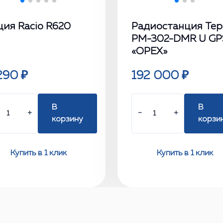
ция Racio R620
Радиостанция Тер
РМ-302-DMR U GP
«ОРЕХ»
290 ₽
192 000 ₽
В
В
+
−
+
корзину
корзи
Купить в 1 клик
Купить в 1 клик