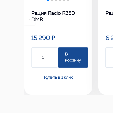
Рация Racio R350
Ра
DMR
‹
15 290 ₽
6 
В
−
+
−
корзину
Купить в 1 клик