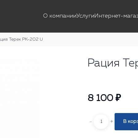
О компании
Услуги
Интернет-мага
ация Терек РК-202 U
Рация Те
8 100 ₽
-
+
В кор