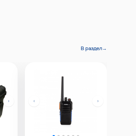
В раздел
→
›
‹
›