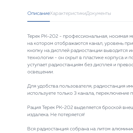
Описание
Характеристики
Документы
Терек РК-202 - профессиональная, носимая м
на котором отображаются канал, уровень пр
кнопку на дисплей радиостанции выводится и
технологии - он скрыт в пластике корпуса и п
уступает радиостанциям без дисплея и прево
освещении.
Для удобства пользователя, радиостанция им
используете только 3 канала, переключение пр
Рация Терек РК-202 выделяется броской внеш
издалека. Не потеряется!
Вся радиостанция собрана на литом алюмини