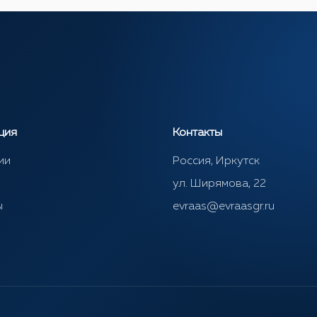
ция
Контакты
ии
Россия, Иркутск
ул. Ширямова, 22
ы
evraas@evraasgr.ru