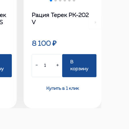
ек
Рация Терек РК-202
S
V
›
8 100 ₽
В
−
+
ну
корзину
Купить в 1 клик