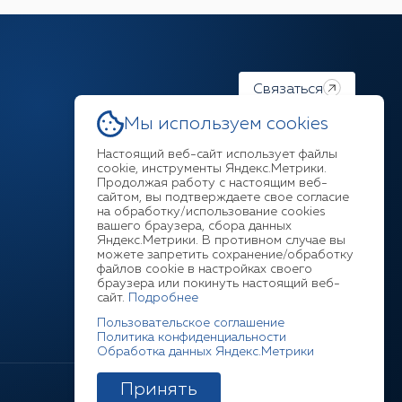
Связаться
Мы используем cookies
Настоящий веб-сайт использует файлы
cookie, инструменты Яндекс.Метрики.
Продолжая работу с настоящим веб-
Ответим на любой ваш
сайтом, вы подтверждаете свое согласие
на обработку/использование cookies
вопрос
вашего браузера, сбора данных
Яндекс.Метрики. В противном случае вы
можете запретить сохранение/обработку
+7 (3952) 211-377
файлов cookie в настройках своего
браузера или покинуть настоящий веб-
сайт.
Подробнее
Пользовательское соглашение
Политика конфиденциальности
Обработка данных Яндекс.Метрики
Принять