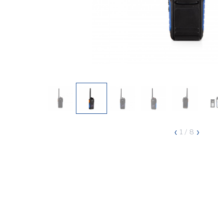
‹
›
1
/ 8