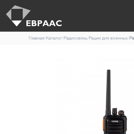
Главная
/
Каталог
/
Радиосвязь
/
Рации для военных
/
Р