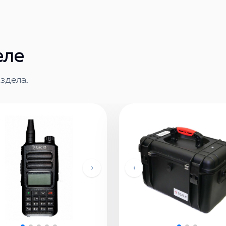
еле
здела.
›
‹