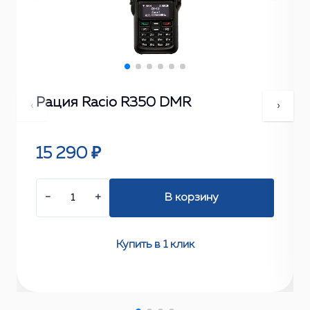
Рация Racio R350 DMR
‹
›
15 290 ₽
−
+
В корзину
Купить в 1 клик