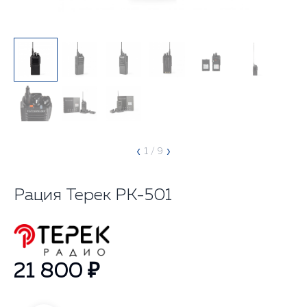
‹
›
1
/ 9
Рация Терек РК-501
21 800 ₽