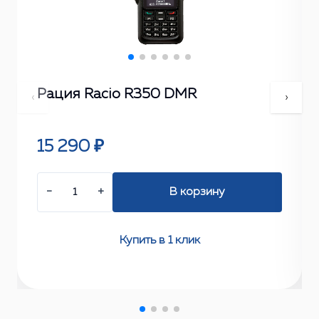
Рация Racio R350 DMR
‹
›
15 290 ₽
−
+
В корзину
Купить в 1 клик