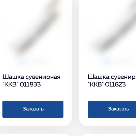
‹
›
‹
Шашка сувенирная
Шашка сувенир
"ККВ" 011833
"ККВ" 011823
Заказать
Заказать