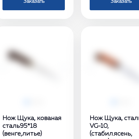
Заказать
Заказать
‹
›
‹
Нож Щука, кованая
Нож Щука, стал
сталь95*18
VG-10,
(венге,литье)
(стабил.ясень,