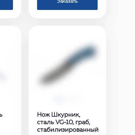
Заказать
›
‹
›
ь
Нож Шкурник,
сталь VG-10, граб,
стабилизированный