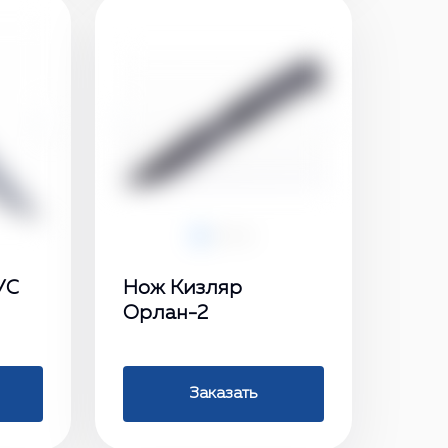
›
‹
›
УС
Нож Кизляр
Орлан-2
Заказать