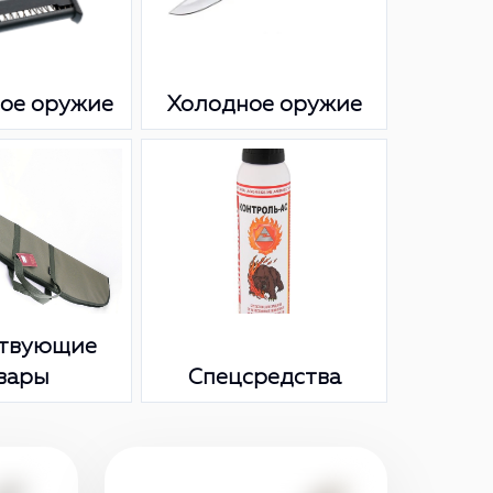
ое оружие
Холодное оружие
ствующие
вары
Спецсредства