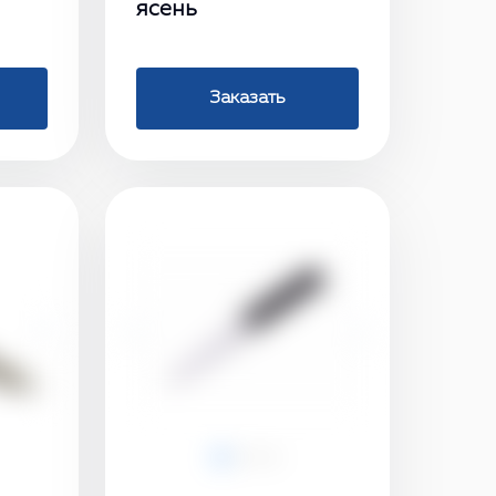
ясень
Заказать
›
‹
›