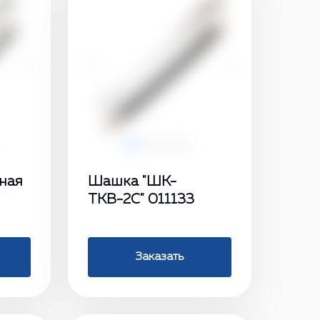
›
‹
›
ная
Шашка "ШК-
ТКВ-2С" 011133
Заказать