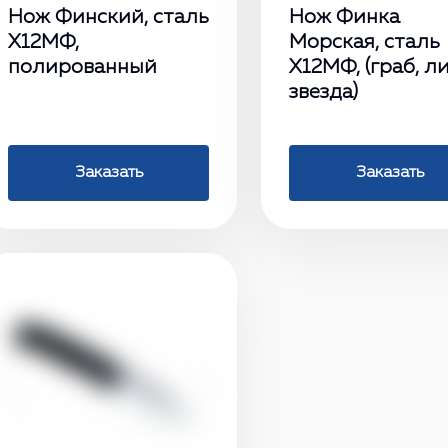
Нож Финский, сталь
Нож Финка
Х12МФ,
Морская, сталь
полированный
X12МФ, (граб, ли
звезда)
Заказать
Заказать
‹
›